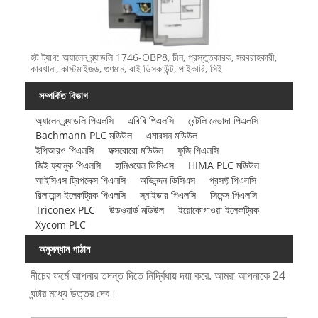
হট ট্যাগ: অ্যালেন ব্র্যাডলি 1746-OBP8, চীন, প্রস্তুতকারক, সরবরাহকারী,
কারখানা, কাস্টমাইজড, গুণমান, বাই ডিসকাউন্ট, পাইকারি, সিই
সম্পর্কিত বিভাগ
অ্যালেন ব্র্যাডলি পিএলসি
এবিবি পিএলসি
বেন্টলি নেভাদা পিএলসি
Bachmann PLC মডিউল
এমারসন মডিউল
ইপিআরও পিএলসি
ফক্সবোরো মডিউল
ফুজি পিএলসি
জিই ফ্যানুক পিএলসি
হানিওয়েল ডিসিএস
HIMA PLC মডিউল
আইসিএস ট্রিপলেক্স পিএলসি
অভিনন্দন ডিসিএস
প্রসফ্ট পিএলসি
রিলায়েন্স ইলেকট্রিক পিএলসি
স্নাইডার পিএলসি
সিমেন্স পিএলসি
Triconex PLC
উডওয়ার্ড মডিউল
ইয়োকোগাওয়া ইলেকট্রিক
Xycom PLC
অনুসন্ধান পাঠান
নীচের ফর্মে আপনার তদন্ত দিতে নির্দ্বিধায় দয়া করে. আমরা আপনাকে 24
ঘন্টার মধ্যে উত্তর দেব।