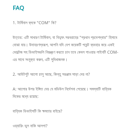
FAQ
1. টার্মিনাল ব্লকে "COM" কি?
উত্তর: এটি সাধারণ টার্মিনাল, যা বিদ্যুৎ সরবরাহের "প্রধান প্রবেশদ্বার" হিসাবে
বোঝা যায়। উদাহরণস্বরূপ, আপনি যদি বেশ কয়েকটি পয়েন্ট ব্যবহার করে একই
ভোল্টেজ সহ ডিভাইসগুলি নিয়ন্ত্রণ করতে চান তবে কেবল পাওয়ার লাইনটি COM-
এর সাথে সংযুক্ত করুন, এটি সুবিধাজনক।
2. আউটপুট আলো চালু আছে, কিন্তু সরঞ্জাম সাড়া দেয় না?
A: আলোর উপর ইঙ্গিত দেয় যে মডিউল নির্দেশনা পেয়েছে। সমস্যাটি বাহ্যিক
দিকের মধ্যে রয়েছে:
বাহ্যিক ডিভাইসটি কি ক্ষমতার বাইরে?
ওয়্যারিং ভুল নাকি আলগা?