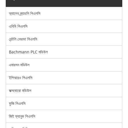
অ্যালেন ব্র্যাডলি পিএলসি
এবিবি পিএলসি
বেন্টলি নেভাদা পিএলসি
Bachmann PLC মডিউল
এমারসন মডিউল
ইপিআরও পিএলসি
ফক্সবোরো মডিউল
ফুজি পিএলসি
জিই ফ্যানুক পিএলসি