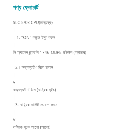
পণ্য ফ্লোচার্ট
SLC 5/0x CPU(মস্তিষ্ক)
|
| 1. "ON" কমান্ড ইস্যু করুন
|
ভি অ্যালেন ব্র্যাডলি 1746-OBP8 মডিউল (কমান্ডার)
|
|2। অভ্যন্তরীণ রিলে চালান
|
V
অভ্যন্তরীণ রিলে (যান্ত্রিক সুইচ)
|
|3. বাহ্যিক সার্কিট সংযোগ করুন
|
V
বাহ্যিক সূচক আলো (আলো)