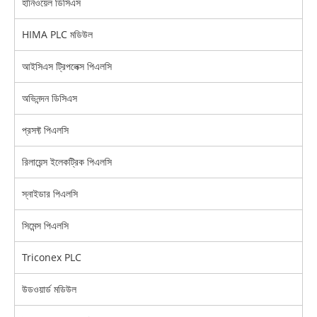
হানিওয়েল ডিসিএস
HIMA PLC মডিউল
আইসিএস ট্রিপলেক্স পিএলসি
অভিনন্দন ডিসিএস
প্রসফ্ট পিএলসি
রিলায়েন্স ইলেকট্রিক পিএলসি
স্নাইডার পিএলসি
সিমেন্স পিএলসি
Triconex PLC
উডওয়ার্ড মডিউল