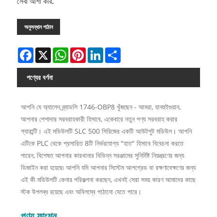
সেবা আশা করি.
অনুসন্ধান পাঠান
Facebook
X
WhatsApp
Pinterest
LinkedIn
Share
পণ্যের বর্ণনা
আপনি যে অ্যালেন ব্র্যাডলি 1746-OBP8 খুঁজছেন - আমরা, হানহুইগুয়ান,
আপনার পেশাদার সরবরাহকারী হিসাবে, একেবারে নতুন পণ্য সরবরাহ করার
গ্যারান্টি। এই মডিউলটি SLC 500 সিরিজের একটি আউটপুট মডিউল। আপনি
এটিকে PLC থেকে প্রসারিত 8টি নির্ভরযোগ্য "হাত" হিসাবে বিবেচনা করতে
পারেন, বিশেষত আপনার কারখানার বিভিন্ন সরঞ্জামের সুনির্দিষ্ট নিয়ন্ত্রণের জন্য
ডিজাইন করা হয়েছে৷ আপনি যদি আপনার সিস্টেম আপগ্রেড বা রক্ষণাবেক্ষণের জন্য
এই কী মডিউলটি কেনার পরিকল্পনা করছেন, এখনই সেরা সময় কারণ আমাদের কাছে
স্টক উপলব্ধ রয়েছে এবং অবিলম্বে পাঠানো যেতে পারে।
পণ্য ফাংশন