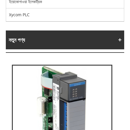
ইয়োকোগাওয়া ইলেকট্রিক
Xycom PLC
নতুন পণ্য