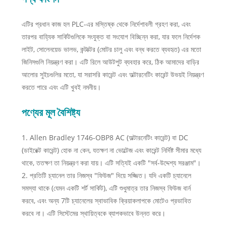
এটির প্রধান কাজ হল PLC-এর মস্তিষ্ক থেকে নির্দেশাবলী গ্রহণ করা, এবং
তারপর বাহ্যিক সার্কিটগুলিকে সংযুক্ত বা সংযোগ বিচ্ছিন্ন করা, যার ফলে নির্দেশক
লাইট, সোলেনয়েড ভালভ, কন্টাক্টর (মোটর চালু এবং বন্ধ করতে ব্যবহৃত) এর মতো
জিনিসগুলি নিয়ন্ত্রণ করা। এটি রিলে আউটপুট ব্যবহার করে, ঠিক আমাদের বাড়ির
আলোর সুইচগুলির মতো, যা সরাসরি কারেন্ট এবং অল্টারনেটিং কারেন্ট উভয়ই নিয়ন্ত্রণ
করতে পারে এবং এটি খুবই নমনীয়।
পণ্যের মূল বৈশিষ্ট্য
1. Allen Bradley 1746-OBP8 AC (অল্টারনেটিং কারেন্ট) বা DC
(ডাইরেক্ট কারেন্ট) হোক না কেন, যতক্ষণ না ভোল্টেজ এবং কারেন্ট নির্দিষ্ট সীমার মধ্যে
থাকে, ততক্ষণ তা নিয়ন্ত্রণ করা যায়। এটি সত্যিই একটি "সর্ব-উদ্দেশ্য সরঞ্জাম"।
2. প্রতিটি চ্যানেল তার নিজস্ব "ফিউজ" দিয়ে সজ্জিত। যদি একটি চ্যানেলে
সমস্যা থাকে (যেমন একটি শর্ট সার্কিট), এটি শুধুমাত্র তার নিজস্ব ফিউজ বার্ন
করবে, এবং অন্য 7টি চ্যানেলের স্বাভাবিক ক্রিয়াকলাপকে মোটেও প্রভাবিত
করবে না। এটি সিস্টেমের স্থায়িত্বকে ব্যাপকভাবে উন্নত করে।