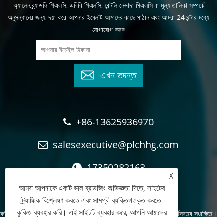
অ্যালেন ব্র্যাডলি পিএলসি, এবিবি পিএলসি, বেন্টলি নেভাদা পিএলসি বা মূল্য তালিকা সম্পর্কে
অনুসন্ধানের জন্য, দয়া করে আপনার ইমেলটি আমাদের কাছে পাঠান এবং আমরা 24 ঘন্টার মধ্যে
যোগাযোগ করব৷
এখন তদন্ত
+86-13625936970
salesexecutive@plchhg.com
17350282163
X
আমরা আপনাকে একটি ভাল ব্রাউজিং অভিজ্ঞতা দিতে, সাইটের
ট্র্যাফিক বিশ্লেষণ করতে এবং সামগ্রী ব্যক্তিগতকৃত করতে
কুকিজ ব্যবহার করি। এই সাইটটি ব্যবহার করে, আপনি আমাদের
কপিরাইট © 2024
Zhangzhou Rayon অটোমেশন প্রযুক্তি কোং, লি.
- সর্বস্বত্ব সংরক্ষিত।