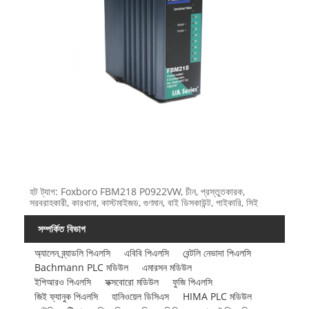
হট ট্যাগ: Foxboro FBM218 P0922VW, চীন, প্রস্তুতকারক,
সরবরাহকারী, কারখানা, কাস্টমাইজড, গুণমান, বাই ডিসকাউন্ট, পাইকারি, সিই
সম্পর্কিত বিভাগ
অ্যালেন ব্র্যাডলি পিএলসি
এবিবি পিএলসি
বেন্টলি নেভাদা পিএলসি
Bachmann PLC মডিউল
এমারসন মডিউল
ইপিআরও পিএলসি
ফক্সবোরো মডিউল
ফুজি পিএলসি
জিই ফ্যানুক পিএলসি
হানিওয়েল ডিসিএস
HIMA PLC মডিউল