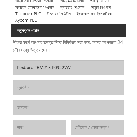
আইসিএস ট্রিপলেক্স পিএলসি
অভিনন্দন ডিসিএস
প্রসফ্ট পিএলসি
রিলায়েন্স ইলেকট্রিক পিএলসি
স্নাইডার পিএলসি
সিমেন্স পিএলসি
Triconex PLC
উডওয়ার্ড মডিউল
ইয়োকোগাওয়া ইলেকট্রিক
Xycom PLC
অনুসন্ধান পাঠান
নীচের ফর্মে আপনার তদন্ত দিতে নির্দ্বিধায় দয়া করে. আমরা আপনাকে 24
ঘন্টার মধ্যে উত্তর দেব।