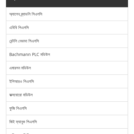
অ্যালেন ব্র্যাডলি পিএলসি
এবিবি পিএলসি
বেন্টলি নেভাদা পিএলসি
Bachmann PLC মডিউল
এমারসন মডিউল
ইপিআরও পিএলসি
ফক্সবোরো মডিউল
ফুজি পিএলসি
জিই ফ্যানুক পিএলসি