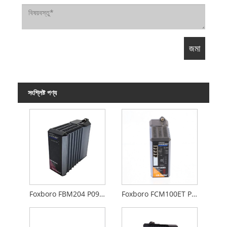
সংশ্লিষ্ট পণ্য
Foxboro FBM204 P0914SY
Foxboro FCM100ET P0926GS