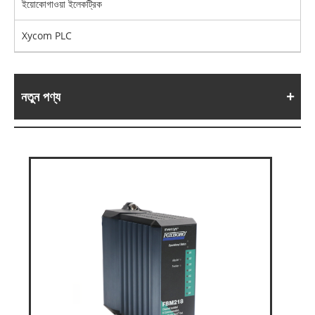
ইয়োকোগাওয়া ইলেকট্রিক
Xycom PLC
নতুন পণ্য