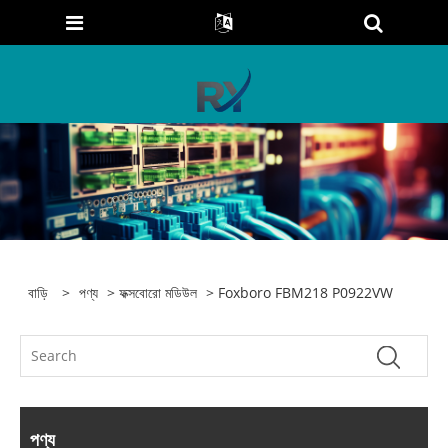
বাড়ি
>
পণ্য
>
ফক্সবোরো মডিউল
> Foxboro FBM218 P0922VW
পণ্য