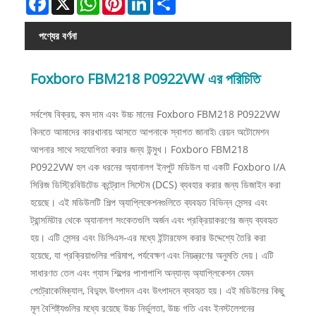
পণ্যের বর্ণনা
Foxboro FBM218 P0922VW এর পরিচিতি
সর্বশেষ বিক্রয়, কম দাম এবং উচ্চ মানের Foxboro FBM218 P0922VW
কিনতে আমাদের কারখানায় আসতে আপনাকে স্বাগত জানাই৷ রেয়ন অটোমেশন
আপনার সাথে সহযোগিতা করার জন্য উন্মুখ। Foxboro FBM218
P0922VW হল এক ধরনের অ্যানালগ ইনপুট মডিউল যা একটি Foxboro I/A
সিরিজ ডিস্ট্রিবিউটেড কন্ট্রোল সিস্টেম (DCS) ব্যবহার করার জন্য ডিজাইন করা
হয়েছে। এই মডিউলটি শিল্প অ্যাপ্লিকেশনগুলিতে ব্যবহৃত বিভিন্ন সেন্সর এবং
ট্রান্সমিটার থেকে অ্যানালগ সংকেতগুলি অর্জন এবং প্রক্রিয়াকরণের জন্য ব্যবহৃত
হয়। এটি সেন্সর এবং ডিসিএস-এর মধ্যে ইন্টারফেস করার উদ্দেশ্যে তৈরি করা
হয়েছে, যা প্রক্রিয়াগুলির পরিমাপ, পর্যবেক্ষণ এবং নিয়ন্ত্রণের অনুমতি দেয়। এটি
সাধারণত তেল এবং গ্যাস শিল্পের পাশাপাশি অন্যান্য অ্যাপ্লিকেশন যেমন
পেট্রোকেমিক্যাল, বিদ্যুৎ উৎপাদন এবং উৎপাদনে ব্যবহৃত হয়। এই মডিউলের কিছু
মূল বৈশিষ্ট্যগুলির মধ্যে রয়েছে উচ্চ নির্ভুলতা, উচ্চ গতি এবং ইনস্টলেশনের