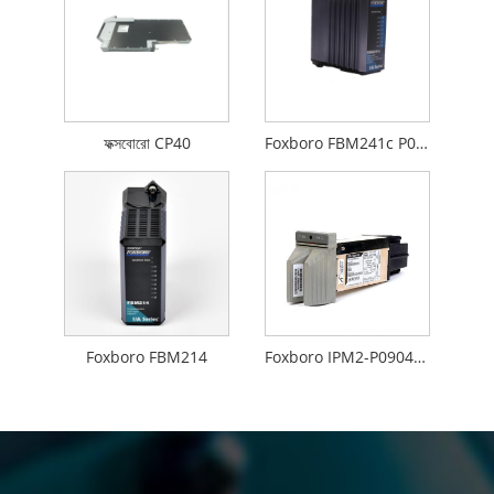
ফক্সবোরো CP40
Foxboro FBM241c P0914WM
Foxboro FBM214
Foxboro IPM2-P0904HA