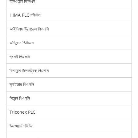
হানিওয়েল ডিসিএস
HIMA PLC মডিউল
আইসিএস ট্রিপলেক্স পিএলসি
অভিনন্দন ডিসিএস
প্রসফ্ট পিএলসি
রিলায়েন্স ইলেকট্রিক পিএলসি
স্নাইডার পিএলসি
সিমেন্স পিএলসি
Triconex PLC
উডওয়ার্ড মডিউল