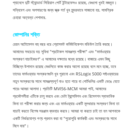
প্যানেলে দুটি স্ট্যান্ডার্ড সিরিয়াল পোর্ট ইন্টারফেসও রয়েছে, যেগুলো খুবই মজবুত।
সন্নিবেশ এবং অপসারণের জন্য স্ক্রু গর্ত খুব সুন্দরভাবে সাজানো হয়. সামগ্রিক
চেহারা অত্যন্ত পেশাদার.
কোম্পানির শক্তি
রেয়ন অটোমেশন বহু বছর ধরে প্রোসফট কমিউনিকেশন মডিউল তৈরি করছে।
আমাদের সবচেয়ে বড় সুবিধা "প্রটোকল সামঞ্জস্য পরীক্ষা" এবং "ফার্মওয়্যার
সংস্করণ যাচাইকরণ" এ আমাদের দক্ষতার মধ্যে রয়েছে। বাজারে এমন কিছু
বিচ্ছিন্ন উপাদান রয়েছে যেগুলিতে কাজ করার আলো রয়েছে বলে মনে হচ্ছে, তবে
তাদের ফার্মওয়্যার সংস্করণগুলি খুব পুরানো এবং RSLogix 5000 সফ্টওয়্যারের
নতুন সংস্করণের সাথে সামঞ্জস্যপূর্ণ নাও হতে পারে বা পোর্টগুলির একটি ভেঙে যেতে
পারে৷ আমরা আলাদা। প্রতিটি MVI56-MCM আমরা পাই, আমাদের
প্রকৌশলীরা এটিকে চালু করবে এবং ডেটা ট্রান্সমিশন এবং রিসেপশন স্বাভাবিক
কিনা তা পরীক্ষা করার জন্য এবং এর ফার্মওয়্যার একটি মূলধারার সংস্করণ কিনা তা
যাচাই করতে বিশেষ সরঞ্জাম ব্যবহার করবে। আমরা যা করতে চাই তা হল আপনাকে
একটি নির্ভরযোগ্য পণ্য প্রদান করা যা "পুরোপুরি কার্যকরী এবং সংস্করণের সাথে
মিলে যায়"।