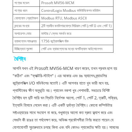
পণ্যের মডেল
Prosoft MVI56-MCM
পণ্যের ধরন
ControlLogix Modbus কমিউনিকেশন মডিউল
যোগাযোগ প্রোটোকল
Modbus RTU, Modbus ASCII
বন্দরের সংখ্যা
2টি স্বাধীন কনফিগারযোগ্য সিরিয়াল পোর্ট (পোর্ট 0 এবং পোর্ট 1)
অপারেশন মোড
মাস্টার / স্লেভ সমর্থন করে
ব্যাকপ্লেন সামঞ্জস্য
1756 কন্ট্রোলজিক্স র্যাক
বিচ্ছিন্নতা সুরক্ষা
পোর্ট এবং ব্যাকপ্লেনের মধ্যে অপটিক্যাল আইসোলেশন
বৈশিষ্ট্য
আপনি যখন এই Prosoft MVI56-MCM ধারণ করেন, তখন প্রথম ছাপ হয়
"কঠিন" এবং "ফ্যাক্টরি-স্টাইল"। এর আকার এবং রঙ অ্যালেন-ব্র্যাডলির
কন্ট্রোলজিক্স I/O মডিউলের মতোই। এটি আপনার হাতে খুব ভারী মনে হয়,
প্লাস্টিকের ক্ষীণ অনুভূতি নয়। প্যানেল নকশা খুব পেশাদারী. সবচেয়ে বিশিষ্ট
বৈশিষ্ট্য হল দুটি সারি ঘন স্থিতি নির্দেশক আলো, পোর্ট 1, পোর্ট 2, ত্রুটি, সক্রিয়,
ইত্যাদি হিসাবে লেবেল করা। এটি একটি দুর্দান্ত বৈশিষ্ট্য। কোনো কম্পিউটার
সফ্টওয়্যারের সাথে সংযোগ না করে, শুধুমাত্র আলো কত দ্রুত ফ্ল্যাশ করে এবং
সেগুলি কী রঙের তা পর্যবেক্ষণ করে, অভিজ্ঞ প্রকৌশলীরা নির্ণয় করতে পারেন যে
যোগাযোগটি সুচারুভাবে চলছে কিনা এবং যদি কোনও প্যাকেটের ক্ষতি হয়। সামনের