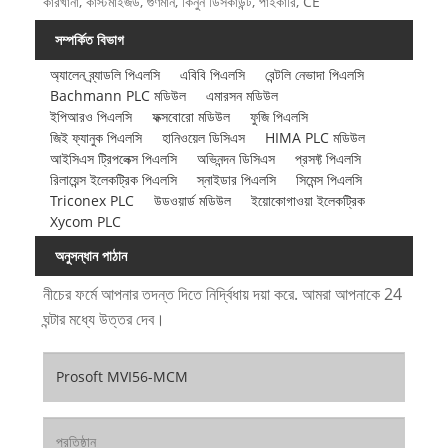
কারখানা, কাস্টমাইজড, গুণমান, কিনুন ডিসকাউন্ট, পাইকারি, CE
সম্পর্কিত বিভাগ
অ্যালেন ব্র্যাডলি পিএলসি
এবিবি পিএলসি
বেন্টলি নেভাদা পিএলসি
Bachmann PLC মডিউল
এমারসন মডিউল
ইপিআরও পিএলসি
ফক্সবোরো মডিউল
ফুজি পিএলসি
জিই ফ্যানুক পিএলসি
হানিওয়েল ডিসিএস
HIMA PLC মডিউল
আইসিএস ট্রিপলেক্স পিএলসি
অভিনন্দন ডিসিএস
প্রসফ্ট পিএলসি
রিলায়েন্স ইলেকট্রিক পিএলসি
স্নাইডার পিএলসি
সিমেন্স পিএলসি
Triconex PLC
উডওয়ার্ড মডিউল
ইয়োকোগাওয়া ইলেকট্রিক
Xycom PLC
অনুসন্ধান পাঠান
নীচের ফর্মে আপনার তদন্ত দিতে নির্দ্বিধায় দয়া করে. আমরা আপনাকে 24
ঘন্টার মধ্যে উত্তর দেব।