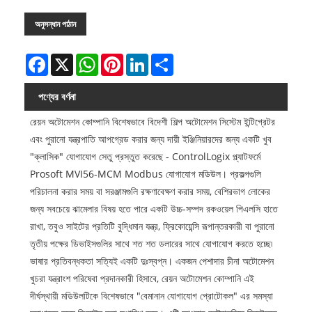
অনুসন্ধান পাঠান
Facebook
X
WhatsApp
Pinterest
LinkedIn
Share
পণ্যের বর্ণনা
রেয়ন অটোমেশন কোম্পানি বিশেষভাবে বিদেশী শিল্প অটোমেশন সিস্টেম ইন্টিগ্রেটর
এবং পুরানো যন্ত্রপাতি আপগ্রেড করার জন্য দায়ী ইঞ্জিনিয়ারদের জন্য একটি খুব
"ক্লাসিক" যোগাযোগ সেতু প্রস্তুত করেছে - ControlLogix প্ল্যাটফর্মে
Prosoft MVI56-MCM Modbus যোগাযোগ মডিউল। প্রকল্পগুলি
পরিচালনা করার সময় বা সরঞ্জামগুলি রক্ষণাবেক্ষণ করার সময়, বেশিরভাগ লোকের
জন্য সবচেয়ে ঝামেলার বিষয় হতে পারে একটি উচ্চ-সম্পদ রকওয়েল পিএলসি হাতে
রাখা, তবুও সাইটের প্রতিটি বুদ্ধিমান যন্ত্র, ফ্রিকোয়েন্সি রূপান্তরকারী বা পুরানো
তৃতীয় পক্ষের ডিভাইসগুলির সাথে শত শত ডলারের সাথে যোগাযোগ করতে হচ্ছে৷
ভাষার প্রতিবন্ধকতা সত্যিই একটি দুঃস্বপ্ন। একজন পেশাদার চীনা অটোমেশন
খুচরা যন্ত্রাংশ পরিষেবা প্রদানকারী হিসাবে, রেয়ন অটোমেশন কোম্পানি এই
দীর্ঘস্থায়ী মডিউলটিকে বিশেষভাবে "বেমানান যোগাযোগ প্রোটোকল" এর সমস্যা