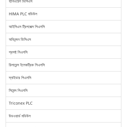
হানিওয়েল ডিসিএস
HIMA PLC মডিউল
আইসিএস ট্রিপলেক্স পিএলসি
অভিনন্দন ডিসিএস
প্রসফ্ট পিএলসি
রিলায়েন্স ইলেকট্রিক পিএলসি
স্নাইডার পিএলসি
সিমেন্স পিএলসি
Triconex PLC
উডওয়ার্ড মডিউল