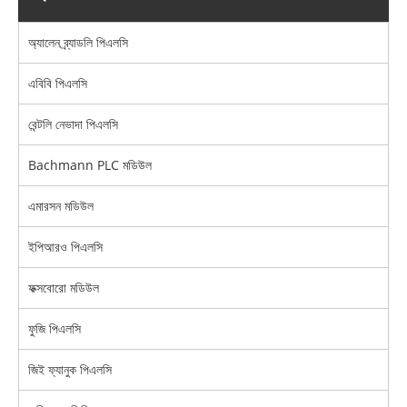
অ্যালেন ব্র্যাডলি পিএলসি
এবিবি পিএলসি
বেন্টলি নেভাদা পিএলসি
Bachmann PLC মডিউল
এমারসন মডিউল
ইপিআরও পিএলসি
ফক্সবোরো মডিউল
ফুজি পিএলসি
জিই ফ্যানুক পিএলসি