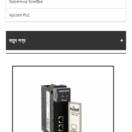
ইয়োকোগাওয়া ইলেকট্রিক
Xycom PLC
নতুন পণ্য