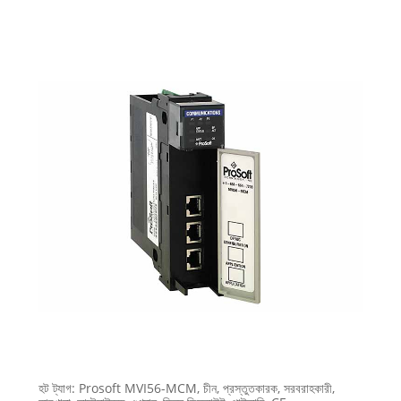
হট ট্যাগ: Prosoft MVI56-MCM, চীন, প্রস্তুতকারক, সরবরাহকারী,