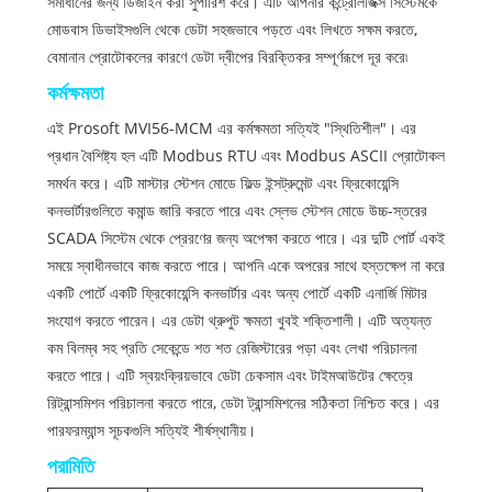
সমাধানের জন্য ডিজাইন করা সুপারিশ করে। এটি আপনার কন্ট্রোলজিক্স সিস্টেমকে
মোডবাস ডিভাইসগুলি থেকে ডেটা সহজভাবে পড়তে এবং লিখতে সক্ষম করতে,
বেমানান প্রোটোকলের কারণে ডেটা দ্বীপের বিরক্তিকর সম্পূর্ণরূপে দূর করে৷
কর্মক্ষমতা
এই Prosoft MVI56-MCM এর কর্মক্ষমতা সত্যিই "স্থিতিশীল"। এর
প্রধান বৈশিষ্ট্য হল এটি Modbus RTU এবং Modbus ASCII প্রোটোকল
সমর্থন করে। এটি মাস্টার স্টেশন মোডে ফিল্ড ইন্সট্রুমেন্ট এবং ফ্রিকোয়েন্সি
কনভার্টারগুলিতে কমান্ড জারি করতে পারে এবং স্লেভ স্টেশন মোডে উচ্চ-স্তরের
SCADA সিস্টেম থেকে প্রেরণের জন্য অপেক্ষা করতে পারে। এর দুটি পোর্ট একই
সময়ে স্বাধীনভাবে কাজ করতে পারে। আপনি একে অপরের সাথে হস্তক্ষেপ না করে
একটি পোর্টে একটি ফ্রিকোয়েন্সি কনভার্টার এবং অন্য পোর্টে একটি এনার্জি মিটার
সংযোগ করতে পারেন। এর ডেটা থ্রুপুট ক্ষমতা খুবই শক্তিশালী। এটি অত্যন্ত
কম বিলম্ব সহ প্রতি সেকেন্ডে শত শত রেজিস্টারের পড়া এবং লেখা পরিচালনা
করতে পারে। এটি স্বয়ংক্রিয়ভাবে ডেটা চেকসাম এবং টাইমআউটের ক্ষেত্রে
রিট্রান্সমিশন পরিচালনা করতে পারে, ডেটা ট্রান্সমিশনের সঠিকতা নিশ্চিত করে। এর
পারফরম্যান্স সূচকগুলি সত্যিই শীর্ষস্থানীয়।
পরামিতি