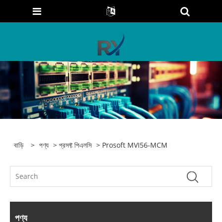
বাড়ি
>
পণ্য
>
প্রসফ্ট পিএলসি
> Prosoft MVI56-MCM
পণ্য