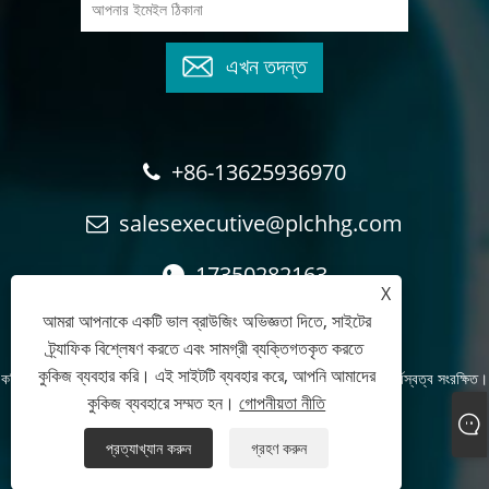
এখন তদন্ত
+86-13625936970
salesexecutive@plchhg.com
17350282163
X
আমরা আপনাকে একটি ভাল ব্রাউজিং অভিজ্ঞতা দিতে, সাইটের
ট্র্যাফিক বিশ্লেষণ করতে এবং সামগ্রী ব্যক্তিগতকৃত করতে
কুকিজ ব্যবহার করি। এই সাইটটি ব্যবহার করে, আপনি আমাদের
কপিরাইট © 2024
Zhangzhou Rayon অটোমেশন প্রযুক্তি কোং, লি.
- সর্বস্বত্ব সংরক্ষিত।
কুকিজ ব্যবহারে সম্মত হন।
গোপনীয়তা নীতি
Links
Sitemap
RSS
XML
গোপনীয়তা নীতি
প্রত্যাখ্যান করুন
গ্রহণ করুন