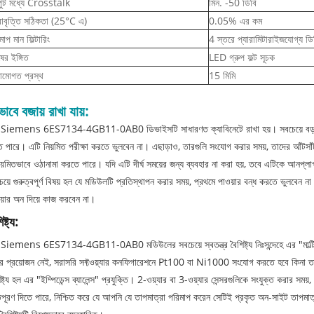
ুট মধ্যে Crosstalk
মিন. -50 ডিবি
রাবৃত্তি সঠিকতা (25°C এ)
0.05% এর কম
মাপ মান ফিল্টারিং
4 স্তরে প্যারামিটারাইজযোগ্য ডিজ
ের ইঙ্গিত
LED গ্রুপ ফল্ট সূচক
ামোগত প্রস্থ
15 মিমি
ভাবে বজায় রাখা যায়:
Siemens 6ES7134-4GB11-0AB0 ডিভাইসটি সাধারণত ক্যাবিনেটে রাখা হয়। সবচেয়ে বড় উদ্বেগের 
ে পারে। এটি নিয়মিত পরীক্ষা করতে ভুলবেন না। এছাড়াও, তারগুলি সংযোগ করার সময়, তাদের আঁটসাঁ
য়মিতভাবে ওঠানামা করতে পারে। যদি এটি দীর্ঘ সময়ের জন্য ব্যবহার না করা হয়, তবে এটিকে আনপ্লাগ কর
েয়ে গুরুত্বপূর্ণ বিষয় হল যে মডিউলটি প্রতিস্থাপন করার সময়, প্রথমে পাওয়ার বন্ধ করতে ভুলবেন না
য়ার অন দিয়ে কাজ করবেন না।
ষ্ট্য:
Siemens 6ES7134-4GB11-0AB0 মডিউলের সবচেয়ে স্বতন্ত্র বৈশিষ্ট্য নিঃসন্দেহে এর "মাল্টিপল
র প্রয়োজন নেই, সরাসরি সফ্টওয়্যার কনফিগারেশনে Pt100 বা Ni1000 সংযোগ করতে হবে কিনা তা
ষ্ট্য হল এর "ইম্পিডেন্স ব্যালেন্স" প্রযুক্তি। 2-ওয়্যার বা 3-ওয়্যার সেন্সরগুলিকে সংযুক্ত করার সময়
তিপূরণ দিতে পারে, নিশ্চিত করে যে আপনি যে তাপমাত্রা পরিমাপ করেন সেটিই প্রকৃত অন-সাইট তাপমাত