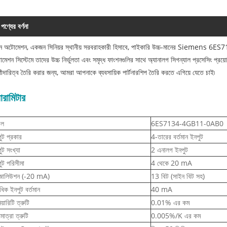
পণ্যের বর্ণনা
়ন অটোমেশন, একজন সিনিয়র স্থানীয় সরবরাহকারী হিসাবে, পাইকারি উচ্চ-মানের Siemens 6
মেশন সিস্টেমে তাদের উচ্চ নির্ভুলতা এবং সমৃদ্ধ ফাংশনগুলির সাথে অ্যানালগ সিগন্যাল প্রসেসিং প্রয
ীদারিত্ব তৈরি করার জন্য, আমরা আপনাকে ব্যবসায়িক পার্টনারশিপ তৈরি করতে এগিয়ে যেতে চাই৷
যারামিটার
েল
6ES7134-4GB11-0AB0
ুট প্রকার
4-তারের বর্তমান ইনপুট
ুট সংখ্যা
2 এনালগ ইনপুট
ুট পরিসীমা
4 থেকে 20 mA
জোলিউশন (-20 mA)
13 বিট (সাইন বিট সহ)
বাধিক ইনপুট বর্তমান
40 mA
য়ারিটি ত্রুটি
0.01% এর কম
মাত্রা ত্রুটি
0.005%/K এর কম