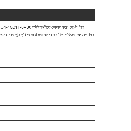
ES7134-4GB11-0AB0 মডিউলগুলিতে ফোকাস করে, যেগুলি শিল্প
়োজনের সাথে পুরোপুরি অভিযোজিত৷ বহু বছরের শিল্প অভিজ্ঞতা এবং পেশাদার