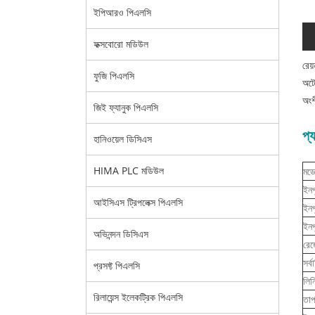
ইপিআরও পিএলসি
ফক্সবোরো মডিউল
রেয
ফুজি পিএলসি
অটো
অংশ
জিই ফ্যানুক পিএলসি
প্
হানিওয়েল ডিসিএস
HIMA PLC মডিউল
মড
ইনপ
আইসিএস ট্রিপলেক্স পিএলসি
ইনপ
ইনপ
অভিনন্দন ডিসিএস
রে
সর্
প্রসফ্ট পিএলসি
লিনি
রিলায়েন্স ইলেকট্রিক পিএলসি
তাপ