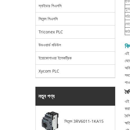
ইনপ
স্নাইডার পিএলসি
পুন
পরি
সিমেন্স পিএলসি
দোষ
কাঠ
Triconex PLC
কি
উডওয়ার্ড মডিউল
এই 
ইয়োকোগাওয়া ইলেকট্রিক
যেত
অনি
Xycom PLC
সবচ
পাও
বৈশি
নতুন পণ্য
এই 
করা
বৈশি
সিমেন্স 3RV6011-1KA15
ক্ষ