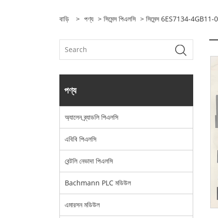
বাড়ি
>
পণ্য
>
সিমেন্স পিএলসি
> সিমেন্স 6ES7134-4GB11-
পণ্য
অ্যালেন ব্র্যাডলি পিএলসি
এবিবি পিএলসি
বেন্টলি নেভাদা পিএলসি
Bachmann PLC মডিউল
এমারসন মডিউল