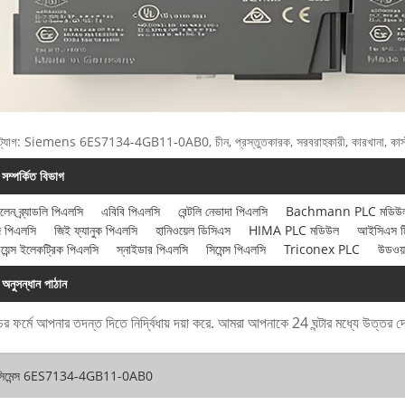
ট্যাগ: Siemens 6ES7134-4GB11-0AB0, চীন, প্রস্তুতকারক, সরবরাহকারী, কারখানা, কাস্টমা
সম্পর্কিত বিভাগ
ালেন ব্র্যাডলি পিএলসি
এবিবি পিএলসি
বেন্টলি নেভাদা পিএলসি
Bachmann PLC মডিউ
ি পিএলসি
জিই ফ্যানুক পিএলসি
হানিওয়েল ডিসিএস
HIMA PLC মডিউল
আইসিএস ট্র
ায়েন্স ইলেকট্রিক পিএলসি
স্নাইডার পিএলসি
সিমেন্স পিএলসি
Triconex PLC
উডওয়
অনুসন্ধান পাঠান
ের ফর্মে আপনার তদন্ত দিতে নির্দ্বিধায় দয়া করে. আমরা আপনাকে 24 ঘন্টার মধ্যে উত্তর 