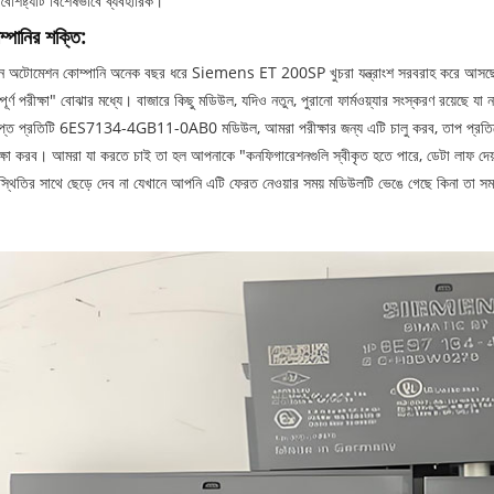
বৈশিষ্ট্যটি বিশেষভাবে ব্যবহারিক।
্পানির শক্তি:
়ন অটোমেশন কোম্পানি অনেক বছর ধরে Siemens ET 200SP খুচরা যন্ত্রাংশ সরবরাহ করে আসছে। 
্পূর্ণ পরীক্ষা" বোঝার মধ্যে। বাজারে কিছু মডিউল, যদিও নতুন, পুরানো ফার্মওয়্যার সংস্করণ রয়েছে 
াপ্ত প্রতিটি 6ES7134-4GB11-0AB0 মডিউল, আমরা পরীক্ষার জন্য এটি চালু করব, তাপ প্রতি
ক্ষা করব। আমরা যা করতে চাই তা হল আপনাকে "কনফিগারেশনগুলি স্বীকৃত হতে পারে, ডেটা লাফ দ
স্থিতির সাথে ছেড়ে দেব না যেখানে আপনি এটি ফেরত নেওয়ার সময় মডিউলটি ভেঙে গেছে কিনা তা সম