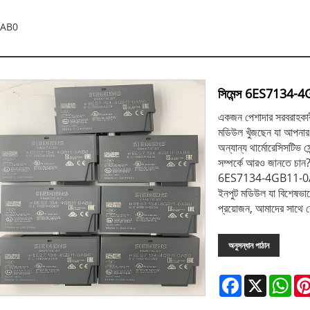
0AB0
সিমেন্স 6ES7134
একজন পেশাদার সরবরাহকারী 
মডিউল খুঁজছেন যা আপনার
অন্যান্য থার্মোরেসিসটিভ
সম্পর্কে আরও জানতে চ
6ES7134-4GB11-0AB0 
ইনপুট মডিউল যা বিশেষভা
প্রয়োজন, আমাদের সাথে যো
অনুসন্ধান পাঠান
Facebook
X
Wha