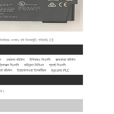
ইজড, গুণমান, বাই ডিসকাউন্ট, পাইকারি, CE
ল
এমারসন মডিউল
ইপিআরও পিএলসি
ফক্সবোরো মডিউল
িপলেক্স পিএলসি
অভিনন্দন ডিসিএস
প্রসফ্ট পিএলসি
ার্ড মডিউল
ইয়োকোগাওয়া ইলেকট্রিক
Xycom PLC
দেব।