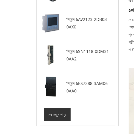
এই 
কোম
সিমেন্স 6AV2123-2DB03-
রেয
0AX0
"সম
প্র
পরী
পরি
সিমেন্স 6SN1118-0DM31-
0AA2
সিমেন্স 6ES7288-3AM06-
0AA0
সব নতুন পণ্য