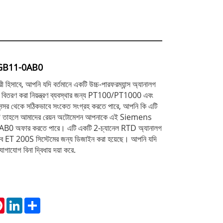
-4GB11-0AB0
হিসাবে, আপনি যদি বর্তমানে একটি উচ্চ-পারফরম্যান্স অ্যানালগ
 বিতরণ করা নিয়ন্ত্রণ ব্যবস্থার জন্য PT100/PT1000 এবং
 সেন্সর থেকে সঠিকভাবে সংকেত সংগ্রহ করতে পারে, আপনি কি এটি
ান? তাহলে আমাদের রেয়ন অটোমেশন আপনাকে এই Siemens
অফার করতে পারে। এটি একটি 2-চ্যানেল RTD অ্যানালগ
বে ET 200S সিস্টেমের জন্য ডিজাইন করা হয়েছে। আপনি যদি
গাযোগ বিনা দ্বিধায় দয়া করে.
tsApp
Pinterest
LinkedIn
Share