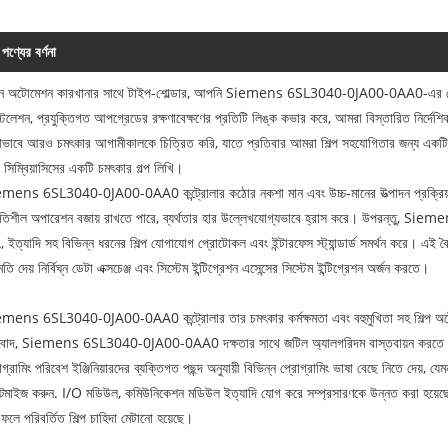
পণ্যের বর্ণনা
়ন অটোমেশন কারখানার সাথে টাইপ-শোল্ডার, আপনি Siemens 6SL3040-0JA00-0AA0-এর পেশাদার পর
্টলেশন, প্রযুক্তিগত আপগ্রেডের রক্ষণাবেক্ষণের প্রতিটি লিঙ্ক কভার করে, আমরা বিস্তারিত নির্দে
ভাবে আরও চমৎকার আগামীকালকে চিত্রিত করি, যাতে প্রতিবার আমরা শিল্প সহযোগিতার জন্য একটি নতু
 সিম্বিয়াসিসের একটি চমৎকার গল্প লিখি।
mens 6SL3040-0JA00-0AA0 কন্ট্রোলার কঠোর নকশা মান এবং উচ্চ-মানের উত্পাদন প্রক্রিয়া গ্
িতিশীল অপারেশন বজায় রাখতে পারে, ব্যর্থতার হার উল্লেখযোগ্যভাবে হ্রাস করে। উপর
 ইত্যাদি সহ বিভিন্ন ধরনের শিল্প যোগাযোগ প্রোটোকল এবং ইন্টারফেস স্ট্যান্ডার্ড সমর্থন করে। এই ব
তি দেয় নির্বিঘ্ন ডেটা এক্সচেঞ্জ এবং সিস্টেম ইন্টিগ্রেশন এসেন্সের সিস্টেম ইন্টিগ্রেশন অর্জন করতে।
mens 6SL3040-0JA00-0AA0 কন্ট্রোলার তার চমৎকার কর্মক্ষমতা এবং বহুমুখিতা সহ শিল্প অটোমে
যবাদ, Siemens 6SL3040-0JA00-0AA0 দক্ষতার সাথে জটিল অ্যালগরিদম বাস্তবায়ন করতে পারে এ
গ্রামিং পরিবেশ ইঞ্জিনিয়ারদের ব্যক্তিগত পছন্দ অনুযায়ী বিভিন্ন প্রোগ্রামিং ভাষা বেছে নিতে দেয়, যেমন ট্
টিমাইজ করুন. I/O মডিউল, কমিউনিকেশন মডিউল ইত্যাদি যোগ করে সম্প্রসারণকে উন্নত করা হয়েছে,
 ফলে পরিবর্তিত শিল্প চাহিদা মেটানো হয়েছে।