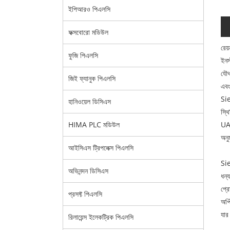
ইপিআরও পিএলসি
ফক্সবোরো মডিউল
রেয
ফুজি পিএলসি
ইনস
যৌথ
জিই ফ্যানুক পিএলসি
এবং
Sie
হানিওয়েল ডিসিএস
স্থ
UA,
HIMA PLC মডিউল
অনুম
আইসিএস ট্রিপলেক্স পিএলসি
Sie
অভিনন্দন ডিসিএস
ধন্
প্রো
প্রসফ্ট পিএলসি
অপ্
যার
রিলায়েন্স ইলেকট্রিক পিএলসি