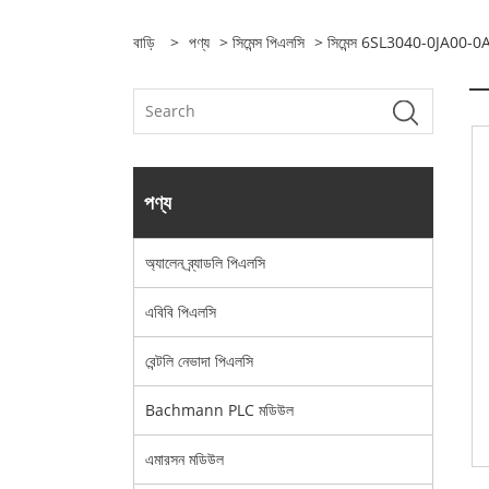
বাড়ি
>
পণ্য
>
সিমেন্স পিএলসি
> সিমেন্স 6SL3040-0JA00-0
পণ্য
অ্যালেন ব্র্যাডলি পিএলসি
এবিবি পিএলসি
বেন্টলি নেভাদা পিএলসি
Bachmann PLC মডিউল
এমারসন মডিউল