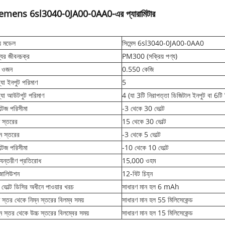
emens 6sl3040-0JA00-0AA0-এর প্যারামিটার
য মডেল
সিমেন্স 6sl3040-0JA00-0AA0
যের জীবনচক্র
PM300 (সক্রিয় পণ্য)
ট ওজন
0.550 কেজি
্যা ইনপুট পরিমাণ
5
্যা আউটপুট পরিমাণ
4 (যা 3টি নিরাপত্তা ডিজিটাল ইনপুট বা 6টি
্টেজ পরিসীমা
-3 থেকে 30 ভোল্ট
চ স্তরের
15 থেকে 30 ভোল্ট
্ন স্তরের
-3 থেকে 5 ভোল্ট
্টেজ পরিসীমা
-10 থেকে 10 ভোল্ট
যন্তরীণ প্রতিরোধ
15,000 ওহম
জোলিউশন
12-বিট চিহ্ন
ভোল্ট ডিসির অধীনে পাওয়ার খরচ
সাধারণ মান হল 6 mAh
চ স্তর থেকে নিম্ন স্তরের বিলম্ব সময়
সাধারণ মান হল 55 মিলিসেকেন্ড
্ন স্তর থেকে উচ্চ স্তরের বিলম্বের সময়
সাধারণ মান হল 15 মিলিসেকেন্ড