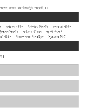
জড, গুণমান, বাই ডিসকাউন্ট, পাইকারি, CE
ল
এমারসন মডিউল
ইপিআরও পিএলসি
ফক্সবোরো মডিউল
িপলেক্স পিএলসি
অভিনন্দন ডিসিএস
প্রসফ্ট পিএলসি
ার্ড মডিউল
ইয়োকোগাওয়া ইলেকট্রিক
Xycom PLC
দেব।