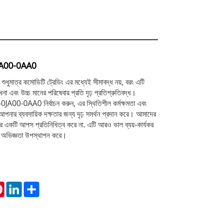
0JA00-0AA0
শুধুমাত্র কমোডিটি ট্রেডিং এর মধ্যেই সীমাবদ্ধ নয়, বরং এটি
া এবং উচ্চ মানের পরিষেবার প্রতি দৃঢ় প্রতিশ্রুতিবদ্ধ।
-0AA0 নির্বাচন করুন, এর স্থিতিশীল কর্মক্ষমতা এবং
 আপনার ব্যবসায়িক দক্ষতার জন্য দৃঢ় সমর্থন প্রদান করে। আমাদের
নের একটি আপস প্রতিনিধিত্ব করে না. এটি আরও ভাল ব্যয়-কার্যকর
ির অভিজ্ঞতা উপস্থাপন করে।
tsApp
Pinterest
LinkedIn
Share