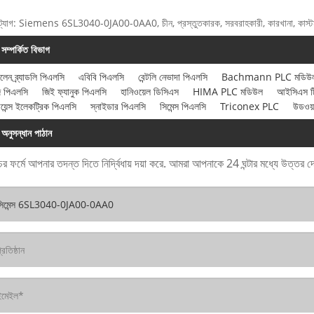
ট্যাগ: Siemens 6SL3040-0JA00-0AA0, চীন, প্রস্তুতকারক, সরবরাহকারী, কারখানা, কাস্টমাই
সম্পর্কিত বিভাগ
ালেন ব্র্যাডলি পিএলসি
এবিবি পিএলসি
বেন্টলি নেভাদা পিএলসি
Bachmann PLC মডিউ
ি পিএলসি
জিই ফ্যানুক পিএলসি
হানিওয়েল ডিসিএস
HIMA PLC মডিউল
আইসিএস ট্র
ায়েন্স ইলেকট্রিক পিএলসি
স্নাইডার পিএলসি
সিমেন্স পিএলসি
Triconex PLC
উডওয়
অনুসন্ধান পাঠান
ের ফর্মে আপনার তদন্ত দিতে নির্দ্বিধায় দয়া করে. আমরা আপনাকে 24 ঘন্টার মধ্যে উত্তর 