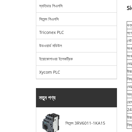
স্নাইডার পিএলসি
Si
সিমেন্স পিএলসি
পণ্
Triconex PLC
পণ্
নে
উডওয়ার্ড মডিউল
সংখ
সংখ
ইয়োকোগাওয়া ইলেকট্রিক
ভোল
উচ্
Xycom PLC
নিম
ভোল
অভ্
নতুন পণ্য
রে
24 
উচ্
সিমেন্স 3RV6011-1KA15
নিম