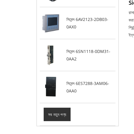
Si
রাস
সিমেন্স 6AV2123-2DB03-
করা
0AX0
প্র
ইত্
সিমেন্স 6SN1118-0DM31-
0AA2
সিমেন্স 6ES7288-3AM06-
0AA0
সব নতুন পণ্য