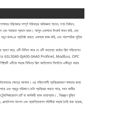
িষেবার সম্পূর্ণ পরিসরের অভিজ্ঞতা পাবেন, পণ্য নির্বাচন,
শিকা এবং সহায়তা প্রদান করব। আসুন একসাথে উৎকর্ষ সাধন করি, এবং
ন মানদণ্ড প্রতিষ্ঠা করতে একসঙ্গে কাজ করি, এবং পারস্পরিক সুবিধা
রহণ করে, এটি নিশ্চিত করে যে এটি অত্যন্ত কঠোর শিল্প পরিবেশেও
ন্তু, Siemens 6SL3040-0JA00-0AA0 Profinet, Modbus, OPC
ৈশিষ্ট্যটি এটিকে সহজে বিভিন্ন শিল্প অটোমেশন সিস্টেমে একীভূত করার
শনের ক্ষেত্রে আলাদা। এর শক্তিশালী প্রক্রিয়াকরণ ক্ষমতার জন্য
বং প্রচুর পরিমাণে ডেটা প্রক্রিয়া করতে পারে, যখন নমনীয়
র্যাপিজয়েডাল চার্ট বা কার্যকরী ব্লক ডায়াগ্রাম। , নিয়ন্ত্রণ যুক্তি
 এক্সটেনশন ফাংশন এবং অ্যাপ্লিকেশন পরিসীমা সহজে তৈরি করা হয়েছে,