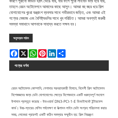
কারণে পুরানো কার্ডটি হঠাৎ ভেঙে যায়, যার ফলে পুরো লাইনটি বন্ধ হয়ে যায়,
তাহলে রেয়ন অটোমেশনে আমাদের কাছে আসুন। আমরা বহু বছর ধরে শিল্প
যোগাযোগের খুচরা যন্ত্রাংশ ব্যবসার সাথে গভীরভাবে জড়িত, এবং আমরা এই
পণ্যের মেজাজ এবং বৈশিষ্ট্যগুলির সাথে খুব পরিচিত। আমরা অবশ্যই জরুরী
সমস্যা সমাধানে আপনাকে সাহায্য করতে সক্ষম হব।
অনুসন্ধান পাঠান
Facebook
X
WhatsApp
Pinterest
LinkedIn
Share
পণ্যের বর্ণনা
রেয়ন অটোমেশন কোম্পানি, পেশাদার সরবরাহকারী হিসাবে, বিদেশী শিল্প অটোমেশন
বিশেষজ্ঞদের জন্য ডেটা যোগাযোগের ক্ষেত্রে বিশেষভাবে একটি গুরুত্বপূর্ণ সংযোগ
উপাদান প্রস্তুত করেছে - উডওয়ার্ড DN3-PCI-1-E ডিভাইসনেট ইন্টারফেস
কার্ড। উচ্চ-স্তরের মেশিন পর্যবেক্ষণ বা উত্পাদন লাইন ডেটা সংগ্রহ পরিচালনা করার
সময়, লোকেরা প্রায়শই একটি কঠিন সমস্যার সম্মুখীন হয়: শিল্প নিয়ন্ত্রণ