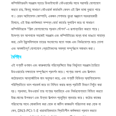
কম্পিউটারগুলি সরঞ্জাম স্তরে ডিভাইসনেট নেটওয়ার্কের সাথে সরাসরি যোগাযোগ
করতে চায়, কিন্তু সাধারণ নেটওয়ার্ক কার্ডগুলি কেবল এই শিল্প ভাষা বুঝতে পারে
না। রেয়ন অটোমেশন কোম্পানি, একজন পেশাদার খুচরা যন্ত্রাংশ সরবরাহকারী
হিসাবে, এই উচ্চ-কার্যক্ষমতা সম্পন্ন বোর্ড কার্ডের সুপারিশ করে যা সাধারণ
কম্পিউটারকে "শিল্প যোগাযোগের প্রধান স্টেশন"-এ রূপান্তরিত করতে পারে।
উদ্দেশ্য হল আপনাকে সহজেই সরঞ্জাম এবং কম্পিউটারের মধ্যে বাধা ভাঙতে সাহায্য
করা, ডেটা ট্রান্সমিশনকে তারের সংযোগের মতো সহজ এবং নির্ভরযোগ্য করে তোলা
এবং অসঙ্গতিপূর্ণ যোগাযোগ প্রোটোকলের সমস্যা সম্পূর্ণরূপে সমাধান করা।
বৈশিষ্ট্য
এই পণ্যটি গুণমান এবং কারুকার্যের পরিপ্রেক্ষিতে উচ্চ নির্ভুলতা সরঞ্জাম তৈরিতে
উডওয়ার্ডের দক্ষতাকে সম্পূর্ণরূপে প্রদর্শন করে। পণ্যের নকশা এবং উত্পাদন
কঠোরভাবে আন্তর্জাতিক মান অনুসরণ করে, এবং পণ্যটি বিভিন্ন অ্যাপ্লিকেশন
পরিস্থিতিতে ভাল পারফর্ম করে তা নিশ্চিত করার জন্য প্রতিটি বিবরণ নিখুঁত করা
হয়। প্রথমত, উডওয়ার্ড তার পণ্যের স্থায়িত্ব এবং নির্ভরযোগ্যতা নিশ্চিত করতে
উচ্চ-মানের উপকরণ এবং উন্নত উত্পাদন প্রযুক্তি ব্যবহার করে। কঠোর কাজের
পরিবেশের সাথে মোকাবিলা করা হোক বা জটিল কাজগুলি পরিচালনা করা হোক না
কেন, DN3-PCI-1-E ধারাবাহিকভাবে স্থিতিশীল কর্মক্ষমতা প্রদান করতে