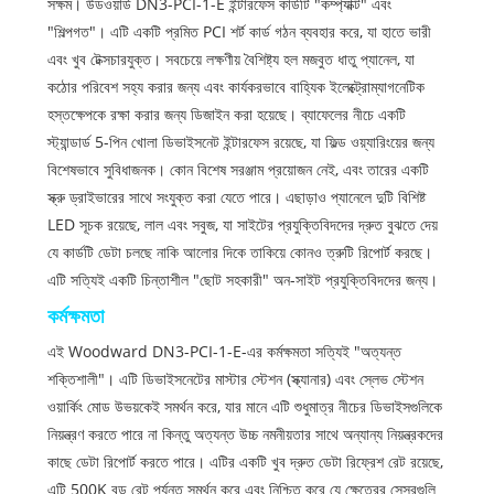
সক্ষম। উডওয়ার্ড DN3-PCI-1-E ইন্টারফেস কার্ডটি "কম্প্যাক্ট" এবং
"শিল্পগত"। এটি একটি প্রমিত PCI শর্ট কার্ড গঠন ব্যবহার করে, যা হাতে ভারী
এবং খুব টেক্সচারযুক্ত। সবচেয়ে লক্ষণীয় বৈশিষ্ট্য হল মজবুত ধাতু প্যানেল, যা
কঠোর পরিবেশ সহ্য করার জন্য এবং কার্যকরভাবে বাহ্যিক ইলেক্ট্রোম্যাগনেটিক
হস্তক্ষেপকে রক্ষা করার জন্য ডিজাইন করা হয়েছে। ব্যাফেলের নীচে একটি
স্ট্যান্ডার্ড 5-পিন খোলা ডিভাইসনেট ইন্টারফেস রয়েছে, যা ফিল্ড ওয়্যারিংয়ের জন্য
বিশেষভাবে সুবিধাজনক। কোন বিশেষ সরঞ্জাম প্রয়োজন নেই, এবং তারের একটি
স্ক্রু ড্রাইভারের সাথে সংযুক্ত করা যেতে পারে। এছাড়াও প্যানেলে দুটি বিশিষ্ট
LED সূচক রয়েছে, লাল এবং সবুজ, যা সাইটের প্রযুক্তিবিদদের দ্রুত বুঝতে দেয়
যে কার্ডটি ডেটা চলছে নাকি আলোর দিকে তাকিয়ে কোনও ত্রুটি রিপোর্ট করছে।
এটি সত্যিই একটি চিন্তাশীল "ছোট সহকারী" অন-সাইট প্রযুক্তিবিদদের জন্য।
কর্মক্ষমতা
এই Woodward DN3-PCI-1-E-এর কর্মক্ষমতা সত্যিই "অত্যন্ত
শক্তিশালী"। এটি ডিভাইসনেটের মাস্টার স্টেশন (স্ক্যানার) এবং স্লেভ স্টেশন
ওয়ার্কিং মোড উভয়কেই সমর্থন করে, যার মানে এটি শুধুমাত্র নীচের ডিভাইসগুলিকে
নিয়ন্ত্রণ করতে পারে না কিন্তু অত্যন্ত উচ্চ নমনীয়তার সাথে অন্যান্য নিয়ন্ত্রকদের
কাছে ডেটা রিপোর্ট করতে পারে। এটির একটি খুব দ্রুত ডেটা রিফ্রেশ রেট রয়েছে,
এটি 500K বড রেট পর্যন্ত সমর্থন করে এবং নিশ্চিত করে যে ক্ষেত্রের সেন্সরগুলি