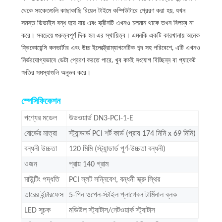
থেকে সংকেতগুলি কাছাকাছি রিয়েল টাইমে কম্পিউটারে প্রেরণ করা হয়, যখন
সমস্ত ডিভাইস বন্ধ হয়ে যায় এবং স্ক্রীনটি এখনও চলমান থাকে তখন বিলম্ব না
করে। সবচেয়ে গুরুত্বপূর্ণ দিক হল এর স্থায়িত্ব। এমনকি একটি কারখানায় অনেক
ফ্রিকোয়েন্সি কনভার্টার এবং উচ্চ ইলেক্ট্রোম্যাগনেটিক শব্দ সহ পরিবেশে, এটি এখনও
নির্ভরযোগ্যভাবে ডেটা প্রেরণ করতে পারে, খুব কমই সংযোগ বিচ্ছিন্ন বা প্যাকেট
ক্ষতির সমস্যাগুলি অনুভব করে।
স্পেসিফিকেশন
পণ্যের মডেল
উডওয়ার্ড DN3-PCI-1-E
বোর্ডের মাত্রা
স্ট্যান্ডার্ড PCI শর্ট কার্ড (প্রায় 174 মিমি x 69 মিমি)
বন্ধনী উচ্চতা
120 মিমি (স্ট্যান্ডার্ড পূর্ণ-উচ্চতা বন্ধনী)
ওজন
প্রায় 140 গ্রাম
মাউন্টিং পদ্ধতি
PCI স্লট সন্নিবেশ, বন্ধনী স্ক্রু স্থির
তারের ইন্টারফেস
5-পিন ওপেন-স্টাইল প্লাগেবল টার্মিনাল ব্লক
LED সূচক
মডিউল স্ট্যাটাস/নেটওয়ার্ক স্ট্যাটাস