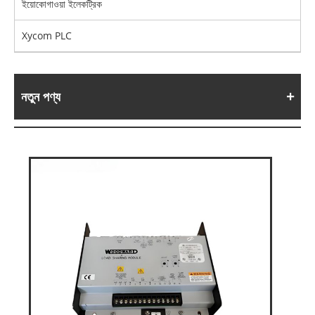
ইয়োকোগাওয়া ইলেকট্রিক
Xycom PLC
নতুন পণ্য