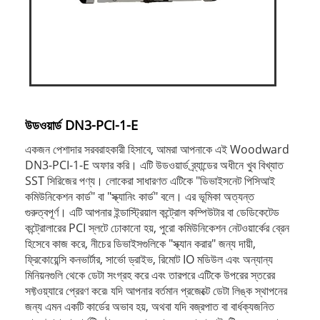
উডওয়ার্ড DN3-PCI-1-E
একজন পেশাদার সরবরাহকারী হিসাবে, আমরা আপনাকে এই Woodward
DN3-PCI-1-E অফার করি। এটি উডওয়ার্ড ব্র্যান্ডের অধীনে খুব বিখ্যাত
SST সিরিজের পণ্য। লোকেরা সাধারণত এটিকে "ডিভাইসনেট পিসিআই
কমিউনিকেশন কার্ড" বা "স্ক্যানিং কার্ড" বলে। এর ভূমিকা অত্যন্ত
গুরুত্বপূর্ণ। এটি আপনার ইন্ডাস্ট্রিয়াল কন্ট্রোল কম্পিউটার বা ডেডিকেটেড
কন্ট্রোলারের PCI স্লটে ঢোকানো হয়, পুরো কমিউনিকেশন নেটওয়ার্কের ব্রেন
হিসেবে কাজ করে, নীচের ডিভাইসগুলিকে "স্ক্যান করার" জন্য দায়ী,
ফ্রিকোয়েন্সি কনভার্টার, সার্ভো ড্রাইভ, রিমোট IO মডিউল এবং অন্যান্য
মিনিয়নগুলি থেকে ডেটা সংগ্রহ করে এবং তারপরে এটিকে উপরের স্তরের
সফ্টওয়্যারে প্রেরণ করে৷ যদি আপনার বর্তমান প্রজেক্টে ডেটা লিঙ্ক স্থাপনের
জন্য এমন একটি কার্ডের অভাব হয়, অথবা যদি বজ্রপাত বা বার্ধক্যজনিত