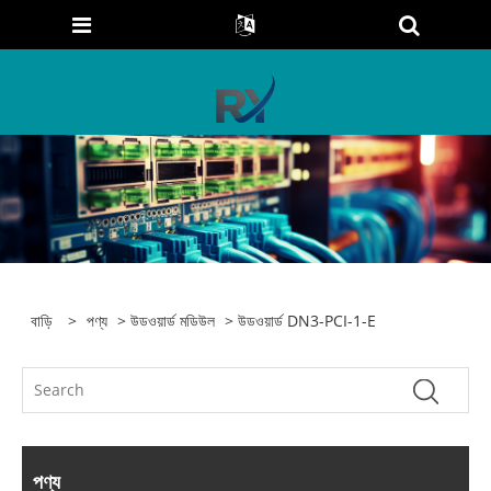
বাড়ি
>
পণ্য
>
উডওয়ার্ড মডিউল
> উডওয়ার্ড DN3-PCI-1-E
পণ্য