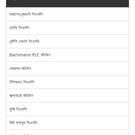
অ্যালেন ব্র্যাডলি পিএলসি
এবিবি পিএলসি
বেন্টলি নেভাদা পিএলসি
Bachmann PLC মডিউল
এমারসন মডিউল
ইপিআরও পিএলসি
ফক্সবোরো মডিউল
ফুজি পিএলসি
জিই ফ্যানুক পিএলসি