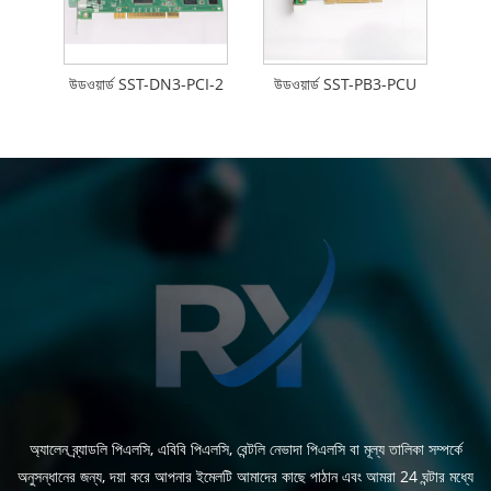
উডওয়ার্ড SST-DN3-PCI-2
উডওয়ার্ড SST-PB3-PCU
অ্যালেন ব্র্যাডলি পিএলসি, এবিবি পিএলসি, বেন্টলি নেভাদা পিএলসি বা মূল্য তালিকা সম্পর্কে
অনুসন্ধানের জন্য, দয়া করে আপনার ইমেলটি আমাদের কাছে পাঠান এবং আমরা 24 ঘন্টার মধ্যে