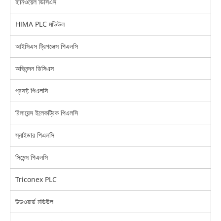
হানিওয়েল ডিসিএস
HIMA PLC মডিউল
আইসিএস ট্রিপলেক্স পিএলসি
অভিনন্দন ডিসিএস
প্রসফ্ট পিএলসি
রিলায়েন্স ইলেকট্রিক পিএলসি
স্নাইডার পিএলসি
সিমেন্স পিএলসি
Triconex PLC
উডওয়ার্ড মডিউল