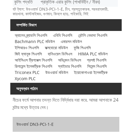
কুলিং পদ্ধতি
প্রাকৃতিক এয়ার কুলিং (পাখাবিহীন / নীরব)
হট ট্যাগ: উডওয়ার্ড DN3-PCI-1-E, চীন, প্রস্তুতকারক, সরবরাহকারী,
কারখানা, কাস্টমাইজড, গুণমান, কিনলে ছাড়, পাইকারি, সিই
সম্পর্কিত বিভাগ
অ্যালেন ব্র্যাডলি পিএলসি
এবিবি পিএলসি
বেন্টলি নেভাদা পিএলসি
Bachmann PLC মডিউল
এমারসন মডিউল
ইপিআরও পিএলসি
ফক্সবোরো মডিউল
ফুজি পিএলসি
জিই ফ্যানুক পিএলসি
হানিওয়েল ডিসিএস
HIMA PLC মডিউল
আইসিএস ট্রিপলেক্স পিএলসি
অভিনন্দন ডিসিএস
প্রসফ্ট পিএলসি
রিলায়েন্স ইলেকট্রিক পিএলসি
স্নাইডার পিএলসি
সিমেন্স পিএলসি
Triconex PLC
উডওয়ার্ড মডিউল
ইয়োকোগাওয়া ইলেকট্রিক
Xycom PLC
অনুসন্ধান পাঠান
নীচের ফর্মে আপনার তদন্ত দিতে নির্দ্বিধায় দয়া করে. আমরা আপনাকে 24
ঘন্টার মধ্যে উত্তর দেব।