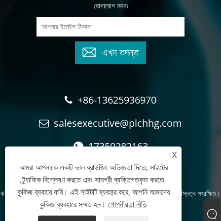
যোগাযোগ করব৷
এখন তদন্ত
+86-13625936970
salesexecutive@plchhg.com
17350282163
X
আমরা আপনাকে একটি ভাল ব্রাউজিং অভিজ্ঞতা দিতে, সাইটের
ট্র্যাফিক বিশ্লেষণ করতে এবং সামগ্রী ব্যক্তিগতকৃত করতে
কুকিজ ব্যবহার করি। এই সাইটটি ব্যবহার করে, আপনি আমাদের
কপিরাইট © 2024
Zhangzhou Rayon অটোমেশন প্রযুক্তি কোং, লি.
- সর্বস্বত্ব সংরক্ষিত।
কুকিজ ব্যবহারে সম্মত হন।
গোপনীয়তা নীতি
Links
Sitemap
RSS
XML
গোপনীয়তা নীতি