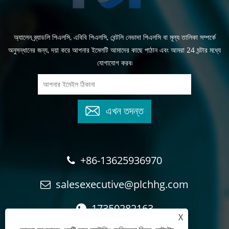
অ্যালেন ব্র্যাডলি পিএলসি, এবিবি পিএলসি, বেন্টলি নেভাদা পিএলসি বা মূল্য তালিকা সম্পর্কে
অনুসন্ধানের জন্য, দয়া করে আপনার ইমেলটি আমাদের কাছে পাঠান এবং আমরা 24 ঘন্টার মধ্যে
যোগাযোগ করব৷
এখন তদন্ত
+86-13625936970
salesexecutive@plchhg.com
17350282163
X