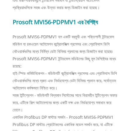
এবং উচ্চ-পারফরম্যান্স ইন্টারফেস সমাধান যা ইন্ডাস্ট্রিয়াল অটোমেশন
প্রক্রিয়াগুলিকে সহজ এবং উন্নত করার জন্য ডিজাইন করা হয়েছে।
Prosoft MVI56-PDPMV1 এর বৈশিষ্ট্য
Prosoft MVI56-PDPMV1 হল একটি বহুমুখী এবং শক্তিশালী ইন্টারফেস
মডিউল যা রকওয়েল অটোমেশন কন্ট্রোলজিক্স প্রসেসর এবং প্রোফিবাস ডিপি
নেটওয়ার্কগুলির মধ্যে নির্বিঘ্ন ডেটা বিনিময় প্রদানের জন্য ডিজাইন করা হয়েছে৷
Prosoft MVI56-PDPMV1 ইন্টারফেস মডিউলের কিছু মূল বৈশিষ্ট্যের মধ্যে
রয়েছে:
হাই-স্পিড কমিউনিকেশন - মডিউলটি কন্ট্রোলজিক্স প্রসেসর এবং প্রোফিবাস ডিপি
নেটওয়ার্কগুলির মধ্যে দ্রুত এবং নির্ভরযোগ্য ডেটা বিনিময় প্রদান করে, সর্বোত্তম
অটোমেশন কর্মক্ষমতা নিশ্চিত করে।
সহজ ইন্টিগ্রেশন - মডিউলটি বিদ্যমান সিস্টেমের সাথে বিরামহীন ইন্টিগ্রেশন অফার
করে, এটিকে শিল্প অটোমেশনের জন্য একটি দক্ষ এবং নির্ভরযোগ্য সমাধান করে
তোলে।
একাধিক Profibus DP মাস্টার সমর্থন - Prosoft MVI56-PDPMV1
Profibus DP মাস্টার প্রোটোকলের একাধিক মডেল সমর্থন করে, যা এটিকে