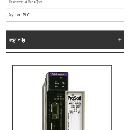
ইয়োকোগাওয়া ইলেকট্রিক
Xycom PLC
নতুন পণ্য