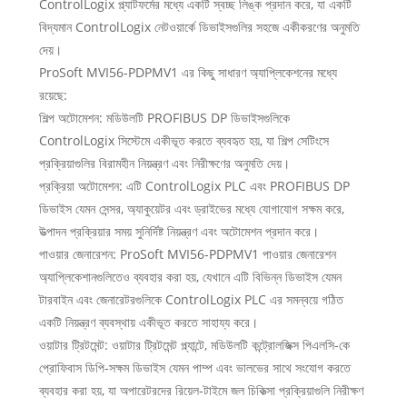
ControlLogix প্ল্যাটফর্মের মধ্যে একটি স্বচ্ছ লিঙ্ক প্রদান করে, যা একটি
বিদ্যমান ControlLogix নেটওয়ার্কে ডিভাইসগুলির সহজে একীকরণের অনুমতি
দেয়।
ProSoft MVI56-PDPMV1 এর কিছু সাধারণ অ্যাপ্লিকেশনের মধ্যে
রয়েছে:
শিল্প অটোমেশন: মডিউলটি PROFIBUS DP ডিভাইসগুলিকে
ControlLogix সিস্টেমে একীভূত করতে ব্যবহৃত হয়, যা শিল্প সেটিংসে
প্রক্রিয়াগুলির বিরামহীন নিয়ন্ত্রণ এবং নিরীক্ষণের অনুমতি দেয়।
প্রক্রিয়া অটোমেশন: এটি ControlLogix PLC এবং PROFIBUS DP
ডিভাইস যেমন সেন্সর, অ্যাকুয়েটর এবং ড্রাইভের মধ্যে যোগাযোগ সক্ষম করে,
উত্পাদন প্রক্রিয়ার সময় সুনির্দিষ্ট নিয়ন্ত্রণ এবং অটোমেশন প্রদান করে।
পাওয়ার জেনারেশন: ProSoft MVI56-PDPMV1 পাওয়ার জেনারেশন
অ্যাপ্লিকেশানগুলিতেও ব্যবহার করা হয়, যেখানে এটি বিভিন্ন ডিভাইস যেমন
টারবাইন এবং জেনারেটরগুলিকে ControlLogix PLC এর সমন্বয়ে গঠিত
একটি নিয়ন্ত্রণ ব্যবস্থায় একীভূত করতে সাহায্য করে।
ওয়াটার ট্রিটমেন্ট: ওয়াটার ট্রিটমেন্ট প্ল্যান্টে, মডিউলটি কন্ট্রোলজিক্স পিএলসি-কে
প্রোফিবাস ডিপি-সক্ষম ডিভাইস যেমন পাম্প এবং ভালভের সাথে সংযোগ করতে
ব্যবহার করা হয়, যা অপারেটরদের রিয়েল-টাইমে জল চিকিত্সা প্রক্রিয়াগুলি নিরীক্ষণ