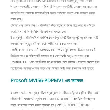
বিভিন্ন ধরনের Profibus DP নেটওয়ার্কের সাথে সামঞ্জস্যপূর্ণ করে তোলে।
উন্নত ডায়াগনস্টিক ক্ষমতা - মডিউলটি উন্নত ডায়গনিস্টিক ক্ষমতা সহ আসে, যা
অপারেটরদের সম্ভাব্য সমস্যাগুলিকে দ্রুত পর্যবেক্ষণ করতে এবং সনাক্ত করতে
সক্ষম করে।
টেকসই এবং রুগ্ন নির্মাণ - মডিউলটি উচ্চ-মানের উপাদান দিয়ে তৈরি যা এটিকে
কঠোর এবং চাহিদাপূর্ণ শিল্প পরিবেশ সহ্য করতে দেয়।
উচ্চ থ্রুপুট - মডিউলটি 4 এমবিপিএস পর্যন্ত একটি উচ্চ থ্রুপুট প্রদান করে, এটি
দক্ষতার সাথে প্রচুর পরিমাণে ডেটা পরিচালনা করতে সক্ষম করে।
সামগ্রিকভাবে, Prosoft MVI56-PDPMV1 ইন্টারফেস মডিউল হল একটি
নির্ভরযোগ্য এবং শক্তিশালী সমাধান যা ControlLogix প্রসেসর এবং
Profibus DP নেটওয়ার্কগুলির মধ্যে নির্বিঘ্ন ডেটা বিনিময় প্রদানের মাধ্যমে শিল্প
অটোমেশন প্রক্রিয়াগুলিকে সহজ এবং উন্নত করার জন্য ডিজাইন করা হয়েছে৷
Prosoft MVI56-PDPMV1 এর আবেদন
রকওয়েল অটোমেশন কন্ট্রোলজিক্স প্রোগ্রামেবল লজিক কন্ট্রোলার (পিএলসি)। এই
মডিউলটি ControlLogix PLC এবং PROFIBUS DP ফিল্ড ডিভাইসের
মধ্যে যোগাযোগ সক্ষম করতে ব্যবহৃত হয়। এটি PROFIBUS DP এবং