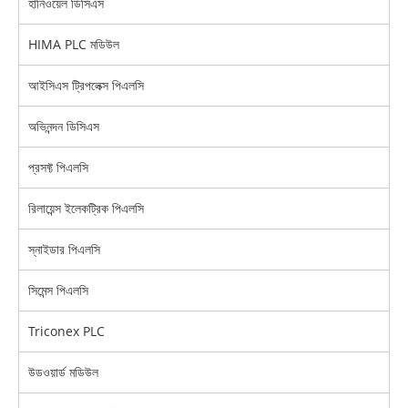
হানিওয়েল ডিসিএস
HIMA PLC মডিউল
আইসিএস ট্রিপলেক্স পিএলসি
অভিনন্দন ডিসিএস
প্রসফ্ট পিএলসি
রিলায়েন্স ইলেকট্রিক পিএলসি
স্নাইডার পিএলসি
সিমেন্স পিএলসি
Triconex PLC
উডওয়ার্ড মডিউল