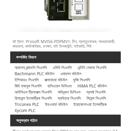
হট ট্যাগ: Prosoft MVI56-PDPMV1, চীন, প্রস্তুতকারক, সরবরাহকারী,
কারখানা, কাস্টমাইজড, গুণমান, বাই ডিসকাউন্ট, পাইকারি, সিই
সম্পর্কিত বিভাগ
অ্যালেন ব্র্যাডলি পিএলসি
এবিবি পিএলসি
বেন্টলি নেভাদা পিএলসি
Bachmann PLC মডিউল
এমারসন মডিউল
ইপিআরও পিএলসি
ফক্সবোরো মডিউল
ফুজি পিএলসি
জিই ফ্যানুক পিএলসি
হানিওয়েল ডিসিএস
HIMA PLC মডিউল
আইসিএস ট্রিপলেক্স পিএলসি
অভিনন্দন ডিসিএস
প্রসফ্ট পিএলসি
রিলায়েন্স ইলেকট্রিক পিএলসি
স্নাইডার পিএলসি
সিমেন্স পিএলসি
Triconex PLC
উডওয়ার্ড মডিউল
ইয়োকোগাওয়া ইলেকট্রিক
Xycom PLC
অনুসন্ধান পাঠান