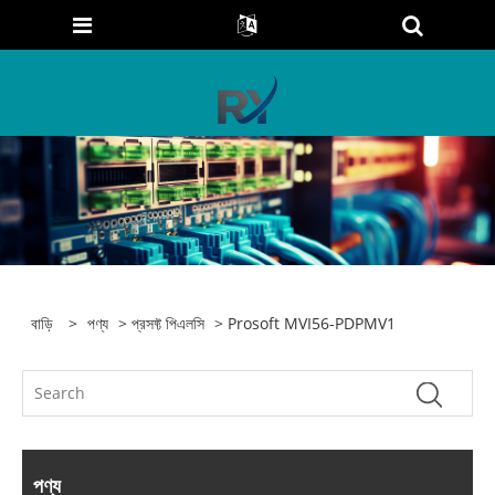
বাড়ি
>
পণ্য
>
প্রসফ্ট পিএলসি
> Prosoft MVI56-PDPMV1
পণ্য