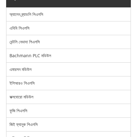
অ্যালেন ব্র্যাডলি পিএলসি
এবিবি পিএলসি
বেন্টলি নেভাদা পিএলসি
Bachmann PLC মডিউল
এমারসন মডিউল
ইপিআরও পিএলসি
ফক্সবোরো মডিউল
ফুজি পিএলসি
জিই ফ্যানুক পিএলসি