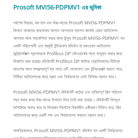
Prosoft MVI56-PDPMV1 এর ভূমিকা
সর্বশেষ বিক্রয়, কম দাম এবং উচ্চ-মানের Prosoft MVI56-PDPMV1
কিনতে আমাদের কারখানায় আসতে আপনাকে স্বাগত জানাই৷ রেয়ন অটোমেশন
আপনার সাথে সহযোগিতা করার জন্য উন্মুখ৷ Prosoft MVI56-PDPMV1 হল
একটি শক্তিশালী এবং বহুমুখী ইন্টারফেস মডিউল যা রকওয়েল অটোমেশন
কন্ট্রোলজিক্স প্রসেসরকে Profibus DP নেটওয়ার্কের সাথে সংযুক্ত করার জন্য
ডিজাইন করা হয়েছে৷ মডিউলটি Profibus DP মাস্টার প্রোটোকলের বিভিন্ন
মডেলের সাথে সামঞ্জস্যপূর্ণ যার সাথে এটি যোগাযোগ এবং ইন্টারঅ্যাক্ট করতে পারে,
নির্বিঘ্ন অটোমেশনের জন্য দ্রুত এবং নির্ভরযোগ্য ডেটা বিনিময় প্রদান করে।
Prosoft MVI56-PDPMV1 মডিউলটি কঠোর এবং চাহিদাপূর্ণ শিল্প পরিবেশ
সহ্য করার জন্য উচ্চ-মানের উপাদান দিয়ে তৈরি করা হয়েছে। মডিউলটি বিস্তৃত
বৈশিষ্ট্যের অফার করে যা বিদ্যমান সিস্টেমে বিরামহীন একীকরণ নিশ্চিত করে, শিল্প
অটোমেশনের জন্য একটি দক্ষ এবং নির্ভরযোগ্য সমাধান প্রদান করে।
সামগ্রিকভাবে, Prosoft MVI56-PDPMV1 মডিউল হল একটি নির্ভরযোগ্য